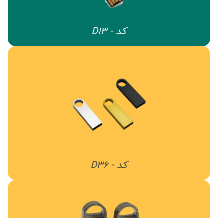
کد - D13
کد - D36