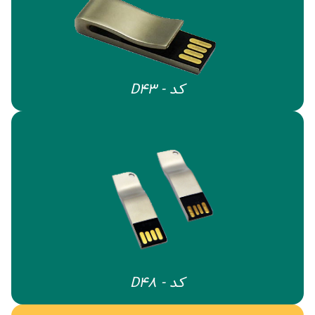
کد - D43
کد - D48