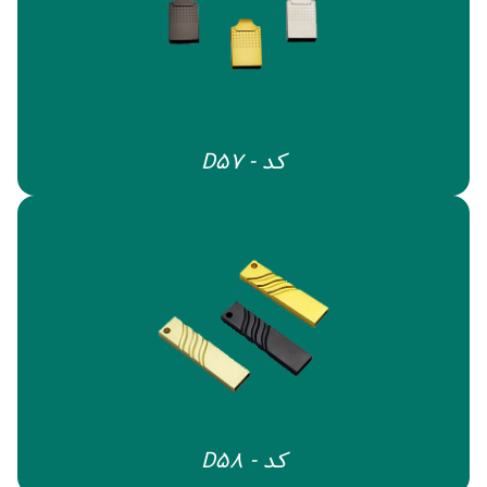
کد - D57
کد - D58