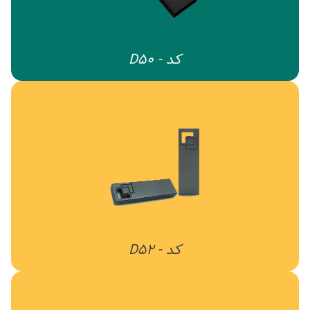
کد - D50
کد - D52