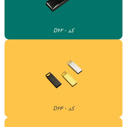
کد - D62
کد - D64