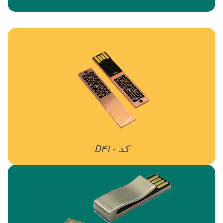
کد - D41