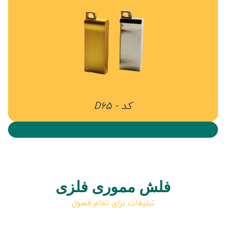
کد - D65
فلش مموری فلزی
تبلیغات برای تمام فصول