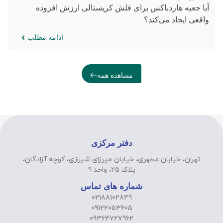
آیا جعبه هاردباکس برای فلش کریستالی ارزش افزوده
واقعی ایجاد می‌کند؟
ادامه مطلب
مشاهده همه
دفتر مرکزی
تهران، خیابان مطهری، خیابان میرزای شیرازی، کوچه آزادگان،
پلاک 25، واحد 9
شماره های تماس
02188102849
09122053605
09364727962