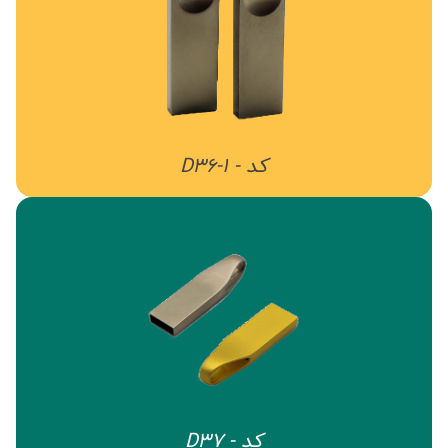
کد - D36-1
کد - D37