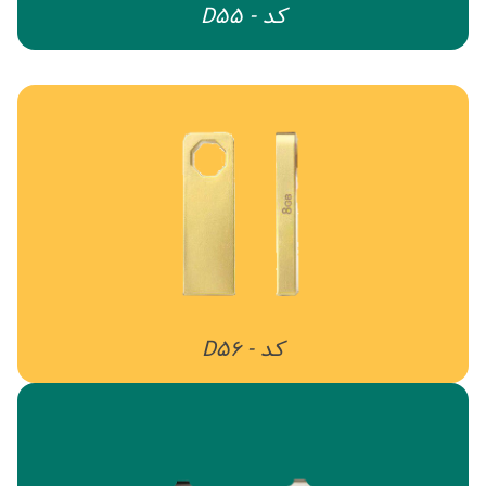
کد - D55
کد - D56