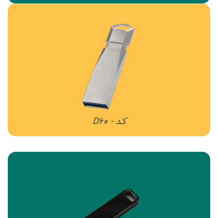
کد - D60