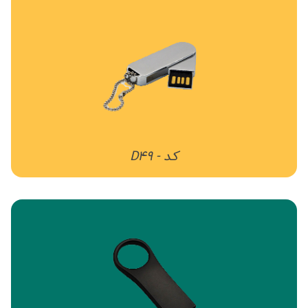
کد - D49