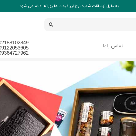
به دلیل نوسانات شدید نرخ ارز قیمت ها روزانه اعلام می شود .
02188102849
تماس باما
09122053605
09364727962