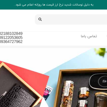
به دلیل نوسانات شدید نرخ ارز قیمت ها روزانه اعلام می شود .
02188102849
تماس باما
09122053605
09364727962