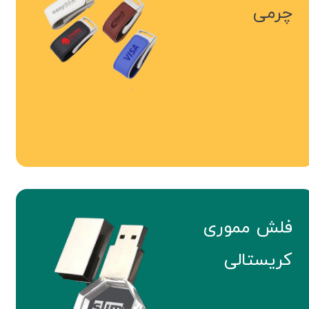
چرمی
فلش مموری
کریستالی