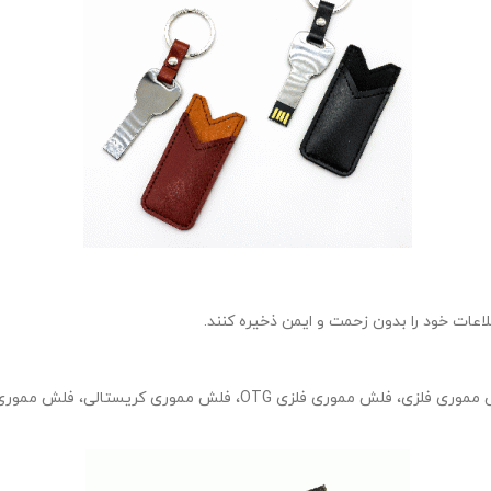
اعات خود را بدون زحمت و ایمن ذخیره کنند.
فلش مموزی کارتی، فلش مموری کارتی OTG، فلش مموری چرمی، فلش ممور