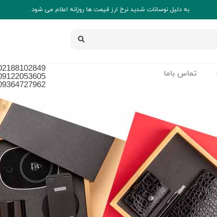
به دلیل نوسانات شدید نرخ ارز قیمت ها روزانه اعلام می شود .
02188102849
تماس باما
09122053605
09364727962