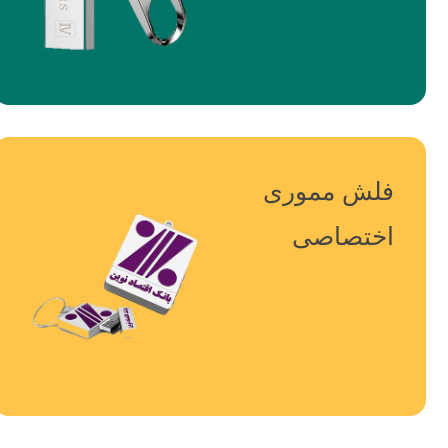
فلش مموری
اختصاصی