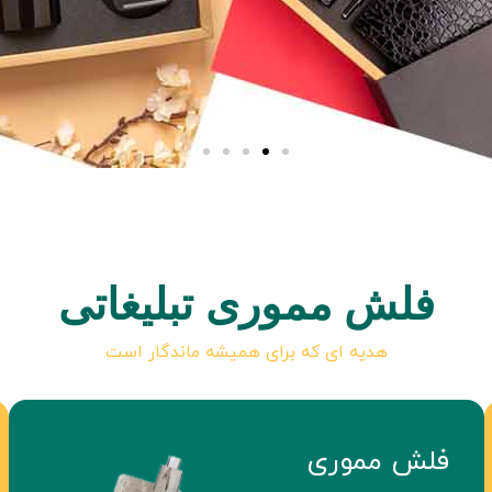
فلش مموری تبلیغاتی
هدیه ای که برای همیشه ماندگار است
فلش مموری