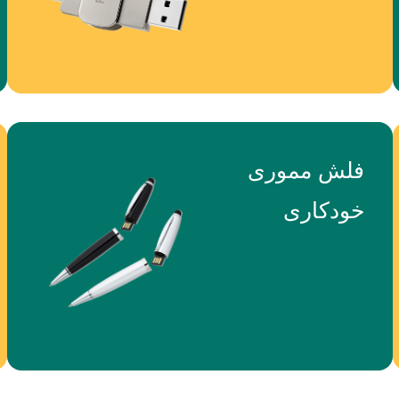
فلش مموری
خودکاری