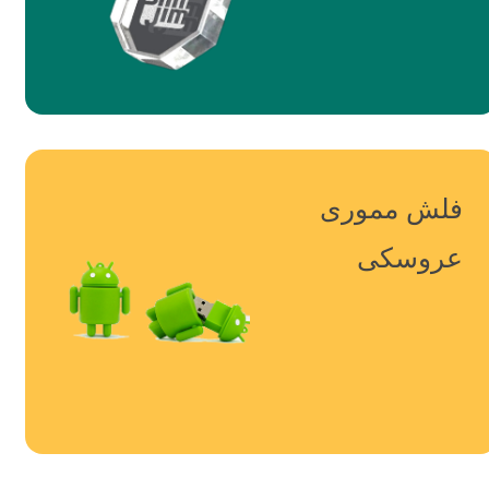
فلش مموری
عروسکی