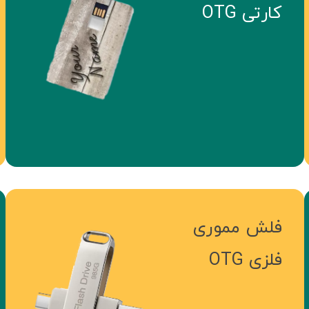
کارتی OTG
فلش مموری
فلزی OTG