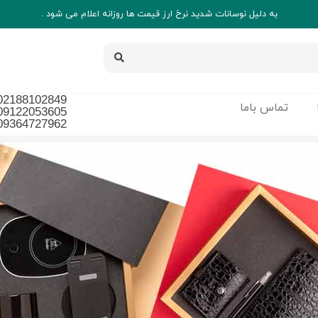
به دلیل نوسانات شدید نرخ ارز قیمت ها روزانه اعلام می شود .
02188102849
تماس باما
09122053605
09364727962