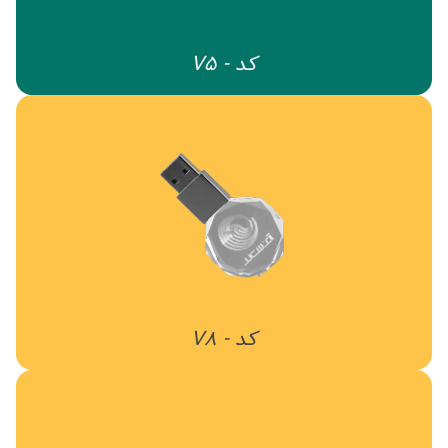
کد - V5
کد - V8