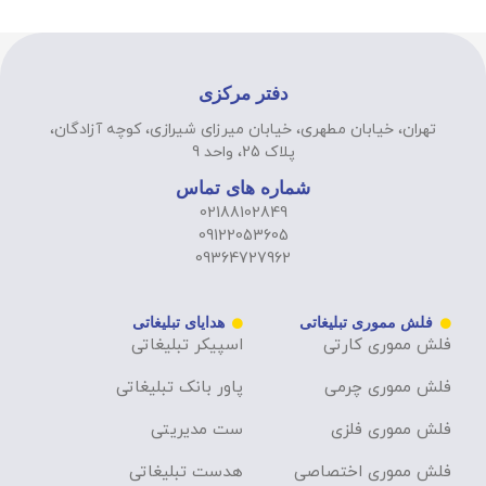
دفتر مرکزی
تهران، خیابان مطهری، خیابان میرزای شیرازی، کوچه آزادگان،
پلاک 25، واحد 9
شماره های تماس
02188102849
09122053605
09364727962
فلش مموری تبلیغاتی
هدایای تبلیغاتی
فلش مموری کارتی
اسپیکر تبلیغاتی
فلش مموری چرمی
پاور بانک تبلیغاتی
فلش مموری فلزی
ست مدیریتی
فلش مموری اختصاصی
هدست تبلیغاتی