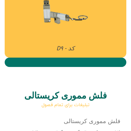
کد - D9
فلش مموری کریستالی
تبلیغات برای تمام فصول
فلش مموری کریستالی