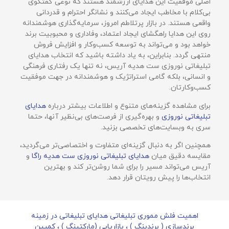
اصلی موفقیت این هدایای ارزشمند هستند که نوعی گفتگوی
بی‌کلام با مخاطب ایجاد می‌کنند و نشانگر احترام و قدردانی
واقعی هستند. در بازار پرتلاطم امروز، سرمایه‌گذاری هوشمندانه
روی این هدایا راهگشای ایجاد اعتماد، وفاداری و محبوبیت برند
خواهد بود و می‌تواند به توسعه کسب‌وکار و افزایش فروش
منتهی گردد. بنابراین، به یاد داشته باشید که انتخاب هدایای
تبلیغاتی نوروزی ست هدیه آریس، نه تنها یک رفتاری فرهنگی
و انسانی، بلکه گامی استراتژیک و هوشمندانه در جهت موفقیت
کسب‌وکارتان.
برای مشاهده گزینه‌های متنوع و اطلاعات بیشتر درباره
هدایای
تبلیغاتی نوروزی
و بهره‌گیری از فرصت‌های بی‌نظیر آنها، حتما
سری به وبسایت‌های تخصصی بزنید.
همچنین اگر به دنبال گزینه‌ای متفاوت و اختصاصی‌تر می‌گردید،
مقایسه دقیق میان
هدایای تبلیغاتی نوروزی ست هدیه راگا
و
آریس می‌تواند مسیر را برای شما روشن‌تر کند و بهترین
انتخاب‌ها را پیش رویتان قرار دهد.
اهمیت فلش مموری تبلیغاتی هدایای تبلیغاتی در زمینه
برندسازی ( برندینگ ) ، بازاریابی (مارکتینگ ) ، کمپین