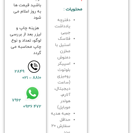
باشید قیمت ها
محتویات :
به روز اعلام می
شود
دفترچه
یادداشت
هزینه چاپ و
جیبی
لیزر بعد از بررسی
فلاسک
لوگو، تعداد و نوع
استیل با
چاپ محاسبه می
مخزن
گردد
دمنوش
اسپیکر
بلوتوث
2849
رومیزی
8810 – 021
(ساعت
دیجیتال،
آلارم،
7962
هولدر
472 0936
موبایل)
جعبه هدیه
حداقل
سفارش 20
عدد