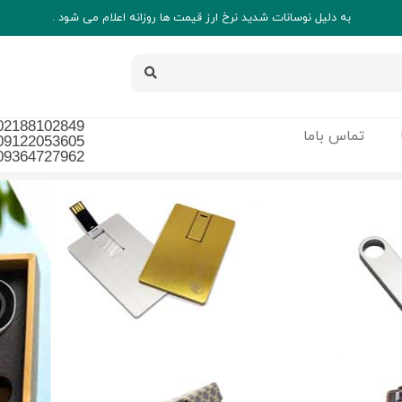
به دلیل نوسانات شدید نرخ ارز قیمت ها روزانه اعلام می شود .
02188102849
تماس باما
09122053605
09364727962