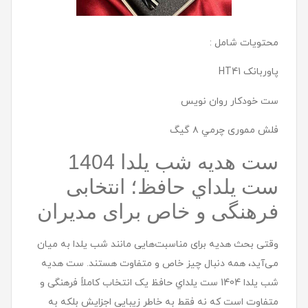
محتویات شامل :
پاوربانک HT41
ست خودكار روان نويس
فلش مموری چرمي ٨ گيگ
ست هديه شب یلدا 1404
ست يلداي حافظ؛ انتخابی
فرهنگی و خاص برای مدیران
وقتی بحث هدیه برای مناسبت‌هایی مانند شب یلدا به میان
می‌آید، همه دنبال چیز خاص و متفاوت هستند. ست هديه
شب یلدا 1404 ست يلداي حافظ یک انتخاب کاملاً فرهنگی و
متفاوت است که نه فقط به خاطر زیبایی اجزایش بلکه به