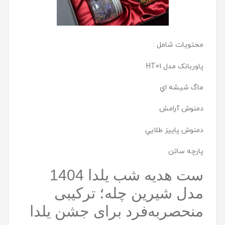
محتویات شامل :
پاوربانک مدل HT01
ماگ شيشه اي
دمنوش آرامش
دمنوش پاييز طلايي
پارچه ساتن
ست هديه شب یلدا 1404
مدل شيرين چله؛ ترکیبی
منحصربه‌فرد برای جشن یلدا