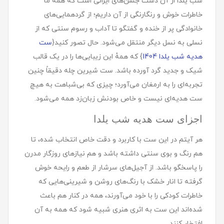
شب یلدا از آن دست جشن‌های ایرانی است که همهٔ ما
خاطرات خوش و رنگارنگی از آن داریم؛ از گردهمایی‌های
خانوادگی پر از خنده و گفتگو تا آداب و رسوم سنتی که از
نسلی به نسل دیگر منتقل می‌شود. حال تصور کنید{
ست
هدیه شب یلدا 1404
} که همهٔ این زیبایی‌ها را در یک قالب
شیک و جدید گرد آورده باشد. ست شيرين چله دقیقاً چنین
تجربه‌ای را به ارمغان می‌آورد؛ چیزی که بی‌شباهت به هیچ
ست هدیه‌ای نیست و خاص بودنش زبان‌زد همه می‌شود.
اجزای ست هديه شب یلدا
هر آیتم در این ست با کاربرد و دقت خاص انتخاب شده، تا
هم رنگ و بوی سنتی داشته باشد و هم نیازهای روزگار مدرن
را پاسخگو باشد. از آجیل‌های سرشار از طعم و رایحه خوش
گرفته تا انار خشک با رنگ‌های روشن و شیرینی‌هایی که
خاطرات کودکی را با خود می‌آورند، همه در کنار هم باعث
شده‌اند این ست به اثری هنری شبیه شود که همه به آن
افتخار کنند.