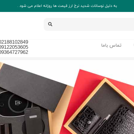
به دلیل نوسانات شدید نرخ ارز قیمت ها روزانه اعلام می شود .
02188102849
تماس باما
09122053605
09364727962