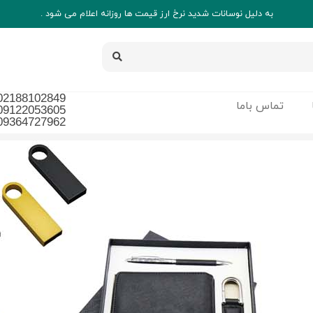
به دلیل نوسانات شدید نرخ ارز قیمت ها روزانه اعلام می شود .
02188102849
تماس باما
09122053605
09364727962